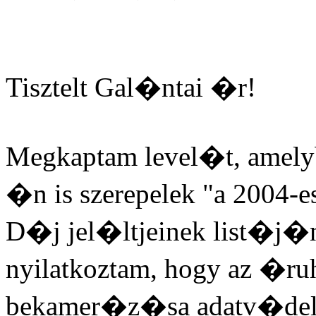
Tisztelt Gal�ntai �r!
Megkaptam level�t, amely
�n is szerepelek "a 2004-
D�j jel�ltjeinek list�j�
nyilatkoztam, hogy az �
bekamer�z�sa adatv�del