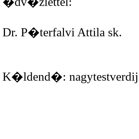
�dv�zlettel:
Dr. P�terfalvi Attila sk.
K�ldend�: nagytestverdij