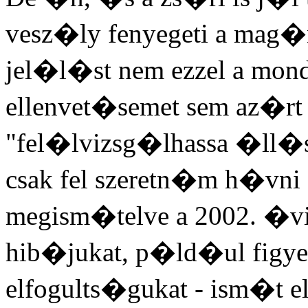
vesz�ly fenyegeti a mag
jel�l�st nem ezzel a mond
ellenvet�semet sem az�rt
"fel�lvizsg�lhassa �ll�
csak fel szeretn�m h�vni a
megism�telve a 2002. �
hib�jukat, p�ld�ul figy
elfogults�gukat - ism�t e