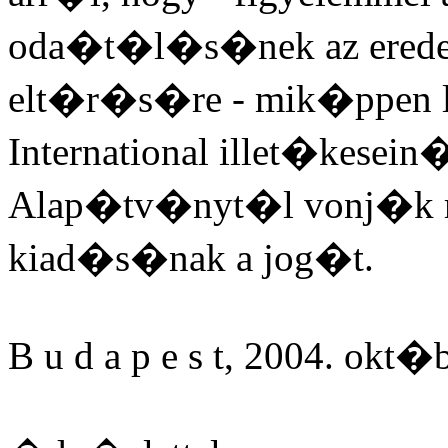
oda�t�l�s�nek az eredet
elt�r�s�re - mik�ppen l
International illet�kesein
Alap�tv�nyt�l vonj�k m
kiad�s�nak a jog�t.
B u d a p e s t, 2004. okt�