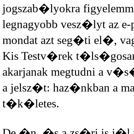
jogszab�lyokra figyelemmel
legnagyobb vesz�lyt az e-
mondat azt seg�ti el�, va
Kis Testv�rek t�ls�gosan
akarjanak megtudni a v�s
a jelsz�t: haz�nkban a 
t�k�letes.
De �n, �s a zs�ri is j�l 