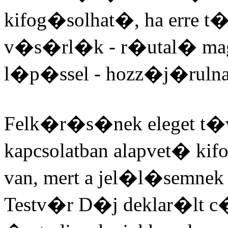
kifog�solhat�, ha erre t�b
v�s�rl�k - r�utal� maga
l�p�ssel - hozz�j�rulna
Felk�r�s�nek eleget t�ve
kapcsolatban alapvet� k
van, mert a jel�l�semnek
Testv�r D�j deklar�lt 