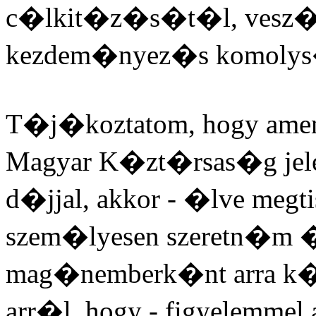
c�lkit�z�s�t�l, vesz�ly
kezdem�nyez�s komoly
T�j�koztatom, hogy amenn
Magyar K�zt�rsas�g jelen
d�jjal, akkor - �lve meg
szem�lyesen szeretn�m �
mag�nemberk�nt arra k�
arr�l, hogy - figyelemmel