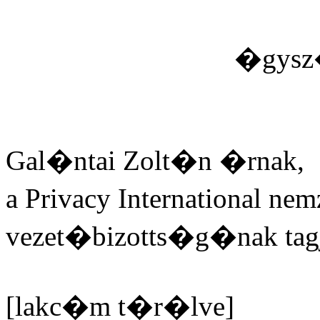
�gysz�m: 163
Gal�ntai Zolt�n �rnak,
a Privacy International ne
vezet�bizotts�g�nak tag
[lakc�m t�r�lve]