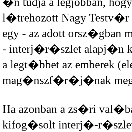
�n tudja a legjobban, hogy 
l�trehozott Nagy Testv�r
egy - az adott orsz�gba
- interj�r�szlet alapj�n k
a legt�bbet az emberek (el
mag�nszf�r�j�nak me
Ha azonban a zs�ri val�b
kifog�solt interj�-r�szle